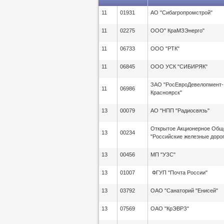
11
01931
АО "Сибагропромстрой"
11
02275
ООО" КраМЗЭнерго"
11
06733
ООО "РТК"
11
06845
ООО УСК "СИБИРЯК"
ЗАО "РосЕвроДевелопмент-
11
06986
Красноярск"
13
00079
АО "НПП "Радиосвязь"
Открытое Акционерное Общ
13
00234
"Российские железные дорог
13
00456
МП "УЗС"
13
01007
ФГУП "Почта России"
13
03792
ОАО "Санаторий "Енисей"
13
07569
ОАО "КрЭВРЗ"