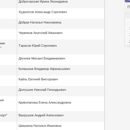
Доброгорская Ирина Леонидовна
П
Худоногов Александр Сергеевич
Добрая Наталья Николаевна
Червяков Анатолий Иванович
нию
Тарасов Юрий Сергеевич
"
Дягилев Михаил Владимирович
Колмыков Владимир Афанасьевич
Кайль Евгений Викторович
Долгушев Николай Геннадьевич
ния
Криволапова Елена Александровна
порт"
Вахрушев Андрей Алексеевич
Шишкина Наталья Ивановна