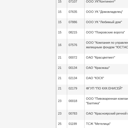
15
07107
ООО УК"Континент"
15
07635
ООО УК "Домовладелец"
15
07886
ООО УК "Любимый дом"
15
08215
ООО "Покровские ворота"
ООО "Компания по управле
16
07576
жилищным фондом "ЮСТАС
21
00072
ОАО "Красцветмет"
21
00134
ОАО "Красмаш"
21
02134
ОАО "КЗСК"
21
02179
ФГУП "ПО КХК ЕНИСЕЙ"
ООО "Пивоваренная компа
23
00018
"Балтика"
23
00783
ОАО "Красноярский речной 
25
01199
ТСЖ "Метелица"