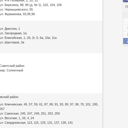
ул. 4-я Полярная, 2, 20, 22
ул. Березина, 88, 90 (д. № 1), 102, 104, 106
П
ул. Чернышевского, 55
ул. Фурманова, 93,95,96
ул. Диксона, 1
ул. Загородная, 1а
ул. Енисейская, 1, 2б, 2г, 5, 6а, 10а, 11а
ул. Шахтеров, 2в
Советский район
мкр. Солнечный
вский район
ул. Ключевская, 45, 57, 59, 61, 87, 89, 91, 93, 95, 97, 99, 70, 101, 195,
257
ул. Саянская, 245, 247, 249, 251, 253, 259
ул. Веселая, 1, 2б, 4, 24
ул. Свердловская, 113, 115, 129, 131, 137, 139, 141