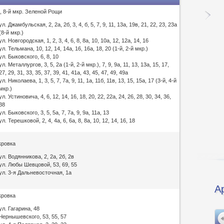
 4, 8-й мкр. Зеленой Рощи
ул. Джамбульская, 2, 2а, 2б, 3, 4, б, 5, 7, 9, 11, 13а, 19в, 21, 22, 23, 23а
(8-й мкр.)
ул. Новгородская, 1, 2, 3, 4, 6, 8, 8а, 10, 10а, 12, 12а, 14, 16
ул. Тельмана, 10, 12, 14, 14а, 16, 16а, 18, 20 (1-й, 2-й мкр.)
ул. Быковского, 6, 8, 10
ул. Металлургов, 3, 5, 2а (1-й, 2-й мкр.), 7, 9, 9а, 11, 13, 13а, 15, 17,
27, 29, 31, 33, 35, 37, 39, 41, 41а, 43, 45, 47, 49, 49а
ул. Николаева, 1, 3, 5, 7, 7а, 9, 11, 1а, 11б, 11в, 13, 15, 15а, 17 (3-й, 4-й
мкр.)
ул. Устиновича, 4, 6, 12, 14, 16, 18, 20, 22, 22а, 24, 26, 28, 30, 34, 36,
38
ул. Быковского, 3, 5, 5а, 7, 7а, 9, 9а, 11а, 13
ул. Терешковой, 2, 4, 4а, 6, 6а, 8, 8а, 10, 12, 14, 16, 18
кровка
ул. Водянникова, 2, 2а, 2б, 2в
ул. Любы Шевцовой, 53, 69, 55
ул. 3-я Дальневосточная, 1а
А
кровка
ул. Гагарина, 48
Чернышевского, 53, 55, 57